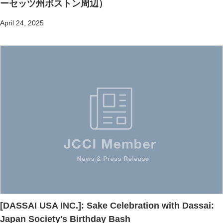
ーセッツ州ボストン周辺）
April 24, 2025
[DASSAI USA INC.]: Sake Celebration with Dassai:
Japan Society's Birthday Bash