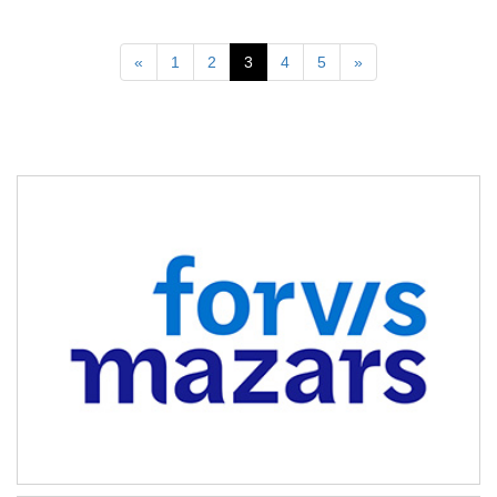
Previous
Next
«
1
2
3
4
5
»