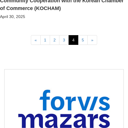
Community Cooperation with the Korean Chamber
of Commerce (KOCHAM)
April 30, 2025
Previous
Next
«
1
2
3
4
5
»